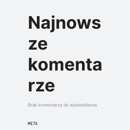
Najnows
ze
komenta
rze
Brak komentarzy do wyświetlenia.
META