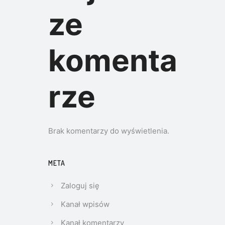
ze
komenta
rze
Brak komentarzy do wyświetlenia.
META
Zaloguj się
Kanał wpisów
Kanał komentarzy