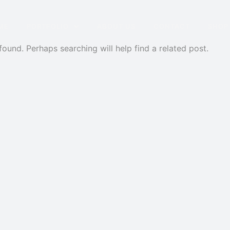
ME
PORTFOLIO
ABOUT US
CONTACT
SHOP
found. Perhaps searching will help find a related post.